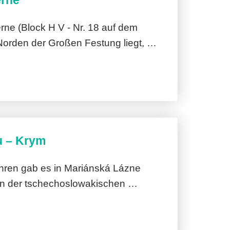
erne
ne (Block H V - Nr. 18 auf dem
 Norden der Großen Festung liegt, …
 – Krym
ahren gab es in Mariánská Lázne
on der tschechoslowakischen …