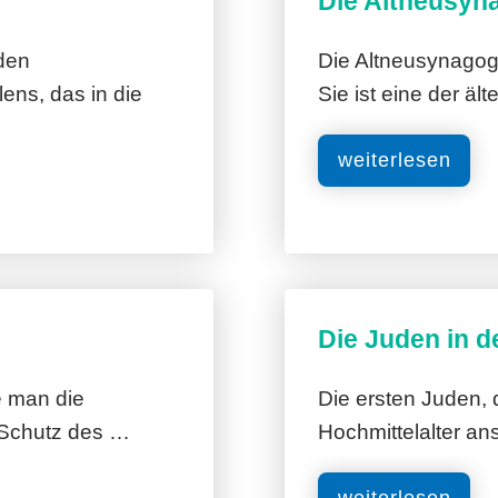
Die Altneusyn
den
Die Altneusynagoge
lens, das in die
Sie ist eine der ä
weiterlesen
Die Juden in d
e man die
Die ersten Juden, 
 Schutz des …
Hochmittelalter an
weiterlesen