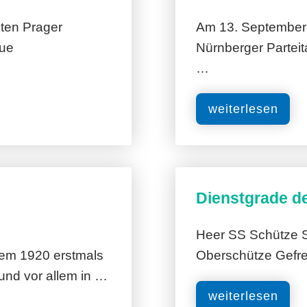
ten Prager
Am 13. September 1
aue
Nürnberger Partei
…
weiterlesen
Dienstgrade d
Heer SS Schütze 
dem 1920 erstmals
Oberschütze Gefre
nd vor allem in …
weiterlesen