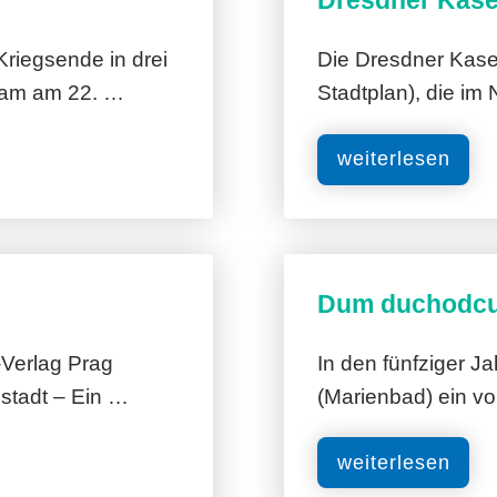
Dresdner Kas
Kriegsende in drei
Die Dresdner Kaser
 kam am 22. …
Stadtplan), die im
weiterlesen
Dum duchodcu
-Verlag Prag
In den fünfziger J
stadt – Ein …
(Marienbad) ein v
weiterlesen