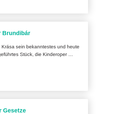
r Brundibár
 Krása sein bekanntestes und heute
eführtes Stück, die Kinderoper …
r Gesetze