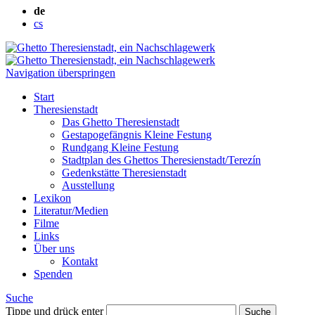
de
cs
Navigation überspringen
Start
Theresienstadt
Das Ghetto Theresienstadt
Gestapogefängnis Kleine Festung
Rundgang Kleine Festung
Stadtplan des Ghettos Theresienstadt/Terezín
Gedenkstätte Theresienstadt
Ausstellung
Lexikon
Literatur/Medien
Filme
Links
Über uns
Kontakt
Spenden
Suche
Tippe und drück enter
Suche