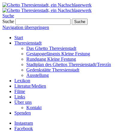
Suche
Suche
Suche
Navigation überspringen
Start
Theresienstadt
Das Ghetto Theresienstadt
Gestapogefängnis Kleine Festung
Rundgang Kleine Festung
Stadtplan des Ghettos Theresienstadt/Terezín
Gedenkstätte Theresienstadt
Ausstellung
Lexikon
Literatur/Medien
Filme
Links
Über uns
Kontakt
Spenden
Instagram
Facebook