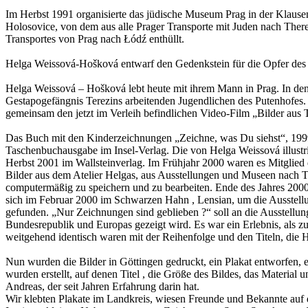
Im Herbst 1991 organisierte das jüdische Museum Prag in der Klausen
Holosovice, von dem aus alle Prager Transporte mit Juden nach Ther
Transportes von Prag nach Łódź enthüllt.
Helga Weissová-Hošková entwarf den Gedenkstein für die Opfer des Th
Helga Weissová – Hošková lebt heute mit ihrem Mann in Prag. In den 
Gestapogefängnis Terezins arbeitenden Jugendlichen des Putenhofes.
gemeinsam den jetzt im Verleih befindlichen Video-Film „Bilder aus
Das Buch mit den Kinderzeichnungen „Zeichne, was Du siehst“, 1999 
Taschenbuchausgabe im Insel-Verlag. Die von Helga Weissová illustrie
Herbst 2001 im Wallsteinverlag. Im Frühjahr 2000 waren es Mitglied 
Bilder aus dem Atelier Helgas, aus Ausstellungen und Museen nach Th
computermäßig zu speichern und zu bearbeiten. Ende des Jahres 2000
sich im Februar 2000 im Schwarzen Hahn , Lensian, um die Ausstellung 
gefunden. „Nur Zeichnungen sind geblieben ?“ soll an die Ausstellung
Bundesrepublik und Europas gezeigt wird. Es war ein Erlebnis, als z
weitgehend identisch waren mit der Reihenfolge und den Titeln, die He
Nun wurden die Bilder in Göttingen gedruckt, ein Plakat entworfen, e
wurden erstellt, auf denen Titel , die Größe des Bildes, das Mater
Andreas, der seit Jahren Erfahrung darin hat.
Wir klebten Plakate im Landkreis, wiesen Freunde und Bekannte auf die