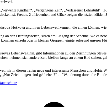
rzelwerk.
„Verwehte Kindheit“. „Vergangene Zeit“, „Verlassener Lehnstuhl“, „Rast
ecken ist. Freude, Zufriedenheit und Glück zeigen die letzten Bilder
Weissová-Hošková und ihren Lebensweg kennen, die ahnen können, wievi
llung an den Öffnungszeiten, sitzen am Eingang der Scheune, wo es neb
r kommen einzeln oder in kleinen Gruppen, einige aufgrund unserer Flü
eissovas Lebensweg hin, gibt Informationen zu den Zeichnungen Steves 
ehen, nehmen sich andere Zeit, bleiben lange an einem Bild stehen, ge
, weil wir in diesen Tagen neue und interessante Menschen und Helga 
ng „Nur Zeichnungen sind geblieben?“ auf Wanderung durch die Bunde
Datenschutz