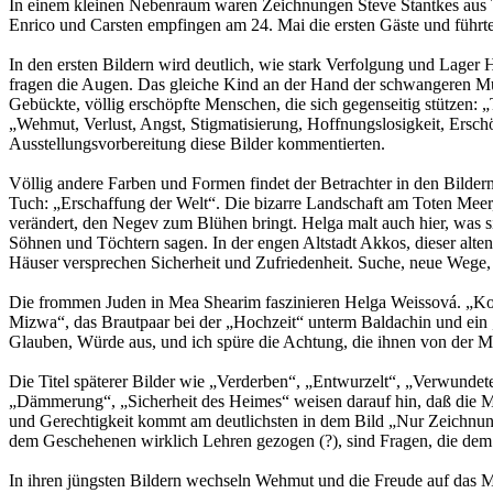
In einem kleinen Nebenraum waren Zeichnungen Steve Stantkes aus T
Enrico und Carsten empfingen am 24. Mai die ersten Gäste und führten
In den ersten Bildern wird deutlich, wie stark Verfolgung und Lage
fragen die Augen. Das gleiche Kind an der Hand der schwangeren Mut
Gebückte, völlig erschöpfte Menschen, die sich gegenseitig stützen:
„Wehmut, Verlust, Angst, Stigmatisierung, Hoffnungslosigkeit, Ersch
Ausstellungsvorbereitung diese Bilder kommentierten.
Völlig andere Farben und Formen findet der Betrachter in den Bilder
Tuch: „Erschaffung der Welt“. Die bizarre Landschaft am Toten Meer
verändert, den Negev zum Blühen bringt. Helga malt auch hier, was s
Söhnen und Töchtern sagen. In der engen Altstadt Akkos, dieser alte
Häuser versprechen Sicherheit und Zufriedenheit. Suche, neue Wege,
Die frommen Juden in Mea Shearim faszinieren Helga Weissová. „Kopf e
Mizwa“, das Brautpaar bei der „Hochzeit“ unterm Baldachin und ein „
Glauben, Würde aus, und ich spüre die Achtung, die ihnen von der M
Die Titel späterer Bilder wie „Verderben“, „Entwurzelt“, „Verwundet
„Dämmerung“, „Sicherheit des Heimes“ weisen darauf hin, daß die Mal
und Gerechtigkeit kommt am deutlichsten in dem Bild „Nur Zeichnung
dem Geschehenen wirklich Lehren gezogen (?), sind Fragen, die dem
In ihren jüngsten Bildern wechseln Wehmut und die Freude auf das M