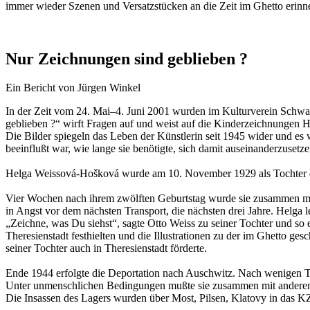
immer wieder Szenen und Versatzstücken an die Zeit im Ghetto erinne
Nur Zeichnungen sind geblieben ?
Ein Bericht von Jürgen Winkel
In der Zeit vom 24. Mai–4. Juni 2001 wurden im Kulturverein Schwar
geblieben ?“ wirft Fragen auf und weist auf die Kinderzeichnungen H
Die Bilder spiegeln das Leben der Künstlerin seit 1945 wider und es
beeinflußt war, wie lange sie benötigte, sich damit auseinanderzusetze
Helga Weissová-Hošková wurde am 10. November 1929 als Tochter de
Vier Wochen nach ihrem zwölften Geburtstag wurde sie zusammen mit 
in Angst vor dem nächsten Transport, die nächsten drei Jahre. Helga
„Zeichne, was Du siehst“, sagte Otto Weiss zu seiner Tochter und s
Theresienstadt festhielten und die Illustrationen zu der im Ghetto gesc
seiner Tochter auch in Theresienstadt förderte.
Ende 1944 erfolgte die Deportation nach Auschwitz. Nach wenigen Ta
Unter unmenschlichen Bedingungen mußte sie zusammen mit anderen L
Die Insassen des Lagers wurden über Most, Pilsen, Klatovy in das K