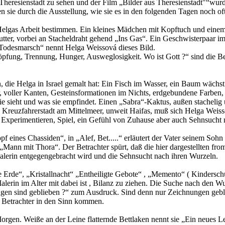
heresienstadt zu sehen und der Film „Bilder aus Theresienstadt"“wur
 sie durch die Ausstellung, wie sie es in den folgenden Tagen noch oft 
r Helgas Arbeit bestimmen. Ein kleines Mädchen mit Kopftuch und eine
ter, vorbei an Stacheldraht gehend „Ins Gas“. Ein Geschwisterpaar i
 „Todesmarsch“ nennt Helga Weissová dieses Bild.
öpfung, Trennung, Hunger, Ausweglosigkeit. Wo ist Gott ?“ sind die Be
n, die Helga in Israel gemalt hat: Ein Fisch im Wasser, ein Baum wäch
, voller Kanten, Gesteinsformationen im Nichts, erdgebundene Farben,
ie sieht und was sie empfindet. Einen „Sabra“-Kaktus, außen stachelig 
n Kreuzfahrerstadt am Mittelmeer, unweit Haifas, muß sich Helga Weiss
 Experimentieren, Spiel, ein Gefühl von Zuhause aber auch Sehnsucht
ines Chassiden“, in „Alef, Bet.....“ erläutert der Vater seinem Sohn 
Mann mit Thora“. Der Betrachter spürt, daß die hier dargestellten fro
alerin entgegengebracht wird und die Sehnsucht nach ihren Wurzeln.
e Erde“, „Kristallnacht“ „Entheiligte Gebote“ , „Memento“ ( Kindersc
erin im Alter mit dabei ist , Bilanz zu ziehen. Die Suche nach den Wu
en sind geblieben ?“ zum Ausdruck. Sind denn nur Zeichnungen geblieb
 Betrachter in den Sinn kommen.
orgen. Weiße an der Leine flatternde Bettlaken nennt sie „Ein neues