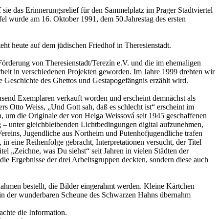
sie das Erinnerungsrelief für den Sammelplatz im Prager Stadtviertel
fel wurde am 16. Oktober 1991, dem 50.Jahrestag des ersten
ht heute auf dem jüdischen Friedhof in Theresienstadt.
Förderung von Theresienstadt/Terezín e.V. und die im ehemaligen
beit in verschiedenen Projekten geworden. Im Jahre 1999 drehten wir
e Geschichte des Ghettos und Gestapogefängnis erzählt wird.
ausend Exemplaren verkauft worden und erscheint demnächst als
s Otto Weiss, „Und Gott sah, daß es schlecht ist“ erscheint im
en, um die Originale der von Helga Weissová seit 1945 geschaffenen
g – unter gleichbleibenden Lichtbedingungen digital aufzunehmen,
ereins, Jugendliche aus Northeim und Putenhofjugendliche trafen
n eine Reihenfolge gebracht, Interpretationen versucht, der Titel
l „Zeichne, was Du siehst“ seit Jahren in vielen Städten der
die Ergebnisse der drei Arbeitsgruppen deckten, sondern diese auch
Rahmen bestellt, die Bilder eingerahmt werden. Kleine Kärtchen
der in der wunderbaren Scheune des Schwarzen Hahns übernahm
achte die Information.