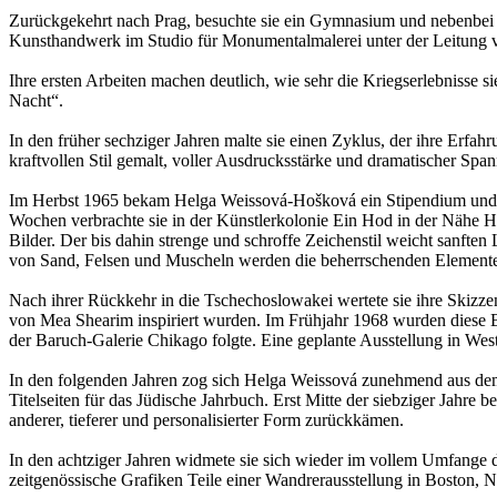
Zurückgekehrt nach Prag, besuchte sie ein Gymnasium und nebenbei 
Kunsthandwerk im Studio für Monumentalmalerei unter der Leitung vo
Ihre ersten Arbeiten machen deutlich, wie sehr die Kriegserlebnisse
Nacht“.
In den früher sechziger Jahren malte sie einen Zyklus, der ihre Erfah
kraftvollen Stil gemalt, voller Ausdrucksstärke und dramatischer Spa
Im Herbst 1965 bekam Helga Weissová-Hošková ein Stipendium und durf
Wochen verbrachte sie in der Künstlerkolonie Ein Hod in der Nähe Ha
Bilder. Der bis dahin strenge und schroffe Zeichenstil weicht sanften
von Sand, Felsen und Muscheln werden die beherrschenden Element
Nach ihrer Rückkehr in die Tschechoslowakei wertete sie ihre Skizze
von Mea Shearim inspiriert wurden. Im Frühjahr 1968 wurden diese 
der Baruch-Galerie Chikago folgte. Eine geplante Ausstellung in Wes
In den folgenden Jahren zog sich Helga Weissová zunehmend aus dem 
Titelseiten für das Jüdische Jahrbuch. Erst Mitte der siebziger Jahre
anderer, tieferer und personalisierter Form zurückkämen.
In den achtziger Jahren widmete sie sich wieder im vollem Umfange
zeitgenössische Grafiken Teile einer Wandrerausstellung in Boston,