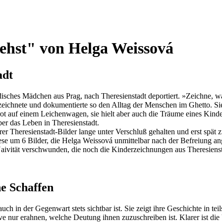
iehst" von Helga Weissová
adt
ches Mädchen aus Prag, nach Theresienstadt deportiert. »Zeichne, was 
zeichnete und dokumentierte so den Alltag der Menschen im Ghetto. Sie
t auf einem Leichenwagen, sie hielt aber auch die Träume eines Kindes
er das Leben in Theresienstadt.
hrer Theresienstadt-Bilder lange unter Verschluß gehalten und erst spät
e um 6 Bilder, die Helga Weissová unmittelbar nach der Befreiung ang
 Naivität verschwunden, die noch die Kinderzeichnungen aus Theresienst
e Schaffen
h in der Gegenwart stets sichtbar ist. Sie zeigt ihre Geschichte in tei
otive nur erahnen, welche Deutung ihnen zuzuschreiben ist. Klarer ist di