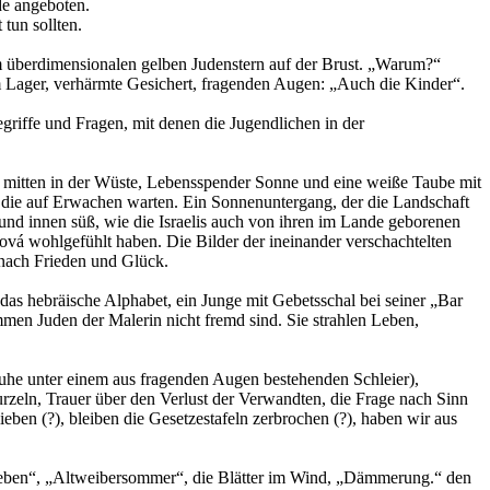
de angeboten.
tun sollten.
m überdimensionalen gelben Judenstern auf der Brust. „Warum?“
m Lager, verhärmte Gesichert, fragenden Augen: „Auch die Kinder“.
griffe und Fragen, mit denen die Jugendlichen in der
st mitten in der Wüste, Lebensspender Sonne und eine weiße Taube mit
 die auf Erwachen warten. Ein Sonnenuntergang, der die Landschaft
und innen süß, wie die Israelis auch von ihren im Lande geborenen
ová wohlgefühlt haben. Die Bilder der ineinander verschachtelten
 nach Frieden und Glück.
das hebräische Alphabet, ein Junge mit Gebetsschal bei seiner „Bar
mmen Juden der Malerin nicht fremd sind. Sie strahlen Leben,
huhe unter einem aus fragenden Augen bestehenden Schleier),
rzeln, Trauer über den Verlust der Verwandten, die Frage nach Sinn
en (?), bleiben die Gesetzestafeln zerbrochen (?), haben wir aus
 Leben“, „Altweibersommer“, die Blätter im Wind, „Dämmerung.“ den