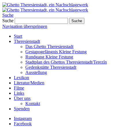
Suche
Suche
Suche
Navigation überspringen
Start
Theresienstadt
Das Ghetto Theresienstadt
Gestapogefängnis Kleine Festung
Rundgang Kleine Festung
Stadtplan des Ghettos Theresienstadt/Terezín
Gedenkstätte Theresienstadt
Ausstellung
Lexikon
Literatur/Medien
Filme
Links
Über uns
Kontakt
Spenden
Instagram
Facebook