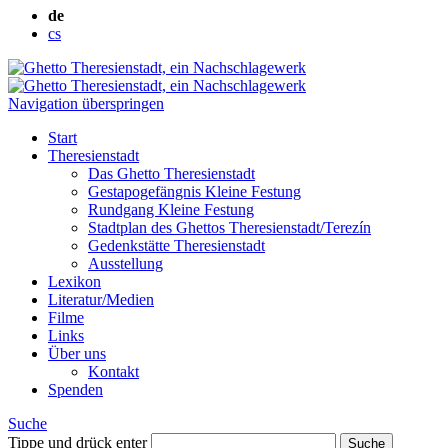
de
cs
Navigation überspringen
Start
Theresienstadt
Das Ghetto Theresienstadt
Gestapogefängnis Kleine Festung
Rundgang Kleine Festung
Stadtplan des Ghettos Theresienstadt/Terezín
Gedenkstätte Theresienstadt
Ausstellung
Lexikon
Literatur/Medien
Filme
Links
Über uns
Kontakt
Spenden
Suche
Tippe und drück enter
Suche