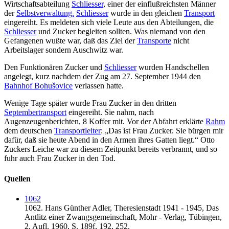
Wirtschaftsabteilung
Schliesser
, einer der einflußreichsten Männer
der
Selbstverwaltung.
Schliesser
wurde in den gleichen
Transport
eingereiht. Es meldeten sich viele Leute aus den Abteilungen, die
Schliesser
und Zucker begleiten sollten. Was niemand von den
Gefangenen wußte war, daß das Ziel der
Transporte
nicht
Arbeitslager sondern Auschwitz war.
Den Funktionären Zucker und
Schliesser
wurden Handschellen
angelegt, kurz nachdem der Zug am 27. September 1944 den
Bahnhof Bohušovice
verlassen hatte.
Wenige Tage später wurde Frau Zucker in den dritten
Septembertransport
eingereiht. Sie nahm, nach
Augenzeugenberichten, 8 Koffer mit. Vor der Abfahrt erklärte
Rahm
dem deutschen
Transportleiter
: „Das ist Frau Zucker. Sie bürgen mir
dafür, daß sie heute Abend in den Armen ihres Gatten liegt.“ Otto
Zuckers Leiche war zu diesem Zeitpunkt bereits verbrannt, und so
fuhr auch Frau Zucker in den Tod.
Quellen
1062
1062.
Hans Günther Adler,
Theresienstadt 1941 - 1945, Das
Antlitz einer Zwangsgemeinschaft,
Mohr - Verlag,
Tübingen,
2. Aufl. 1960,
S. 189f, 192, 252.