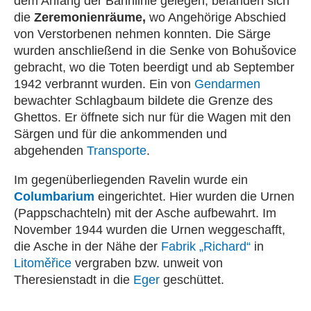
dem Anfang der Bahnlinie gelegen, befanden sich
die
Zeremonienräume,
wo Angehörige Abschied
von Verstorbenen nehmen konnten. Die Särge
wurden anschließend in die Senke von Bohušovice
gebracht, wo die Toten beerdigt und ab September
1942 verbrannt wurden. Ein von
Gendarmen
bewachter Schlagbaum bildete die Grenze des
Ghettos. Er öffnete sich nur für die Wagen mit den
Särgen und für die ankommenden und
abgehenden
Transporte
.
Im gegenüberliegenden Ravelin wurde ein
Columbarium
eingerichtet. Hier wurden die Urnen
(Pappschachteln) mit der Asche aufbewahrt. Im
November 1944 wurden die Urnen weggeschafft,
die Asche in der Nähe der
Fabrik „Richard“
in
Litoměřice
vergraben bzw. unweit von
Theresienstadt in die
Eger
geschüttet.