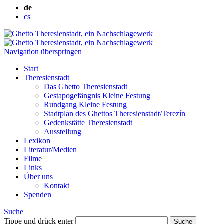
de
cs
Navigation überspringen
Start
Theresienstadt
Das Ghetto Theresienstadt
Gestapogefängnis Kleine Festung
Rundgang Kleine Festung
Stadtplan des Ghettos Theresienstadt/Terezín
Gedenkstätte Theresienstadt
Ausstellung
Lexikon
Literatur/Medien
Filme
Links
Über uns
Kontakt
Spenden
Suche
Tippe und drück enter
Suche