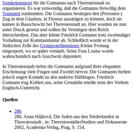
Sondertransport
für die Gutmanns nach Theresienstadt zu
organisieren. Es war notwendig, daß die Gutmanns freiwillig dem
Transport
zustimmten. Die Gutmanns bestiegen den (Personen-)
Zug in dem Glauben, in Florenz aussteigen zu können, doch sie
kamen in Bauschowitz bei Theresienstadt an. Hier wurden sie nun
unter Druck gesetzt und sollten ihr Vermögen dem Reich
überschreiben. Das aber lehnte Friedrich Gutmann trotz zweimaliger
Vorladung zur Kommandantur ab. Schließlich wurde er in der
Jüdischen Zelle des
Gestapogefängnisses
Kleine Festung
eingesperrt, wo er später verstarb. Seine Frau Louise wurde
wahrscheinlich nach Auschwitz deportiert.
In Theresienstadt riefen die Gutmanns aufgrund ihrer eleganten
Erscheinung viele Fragen und Zweifel hervor. Die Gutmanns hielten
jedoch engen Kontakt zu den anderen Häftlingen. Friedrich
Gutmann trug Kohlen aus, seine Gemahlin erteilte trotz des Verbots
Englisch-Unterricht.
Quellen
286
286.
Anna Hájková,
Die Juden aus den Niederlanden in
Theresienstadt , in: TheresienstädterStudien und Dokumente
2002,
Academia-Verlag,
Prag,
S. 154.