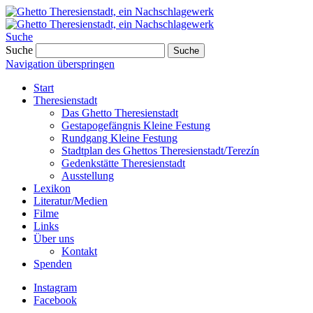
Suche
Suche
Suche
Navigation überspringen
Start
Theresienstadt
Das Ghetto Theresienstadt
Gestapogefängnis Kleine Festung
Rundgang Kleine Festung
Stadtplan des Ghettos Theresienstadt/Terezín
Gedenkstätte Theresienstadt
Ausstellung
Lexikon
Literatur/Medien
Filme
Links
Über uns
Kontakt
Spenden
Instagram
Facebook