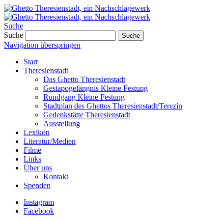
Suche
Suche
Suche
Navigation überspringen
Start
Theresienstadt
Das Ghetto Theresienstadt
Gestapogefängnis Kleine Festung
Rundgang Kleine Festung
Stadtplan des Ghettos Theresienstadt/Terezín
Gedenkstätte Theresienstadt
Ausstellung
Lexikon
Literatur/Medien
Filme
Links
Über uns
Kontakt
Spenden
Instagram
Facebook