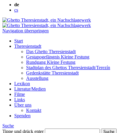
de
cs
Navigation überspringen
Start
Theresienstadt
Das Ghetto Theresienstadt
Gestapogefängnis Kleine Festung
Rundgang Kleine Festung
Stadtplan des Ghettos Theresienstadt/Terezín
Gedenkstätte Theresienstadt
Ausstellung
Lexikon
Literatur/Medien
Filme
Links
Über uns
Kontakt
Spenden
Suche
Tippe und drück enter
Suche