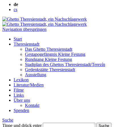
de
cs
Navigation überspringen
Start
Theresienstadt
Das Ghetto Theresienstadt
Gestapogefängnis Kleine Festung
Rundgang Kleine Festung
Stadtplan des Ghettos Theresienstadt/Terezín
Gedenkstätte Theresienstadt
Ausstellung
Lexikon
Literatur/Medien
Filme
Links
Über uns
Kontakt
Spenden
Suche
Tippe und drück enter
Suche