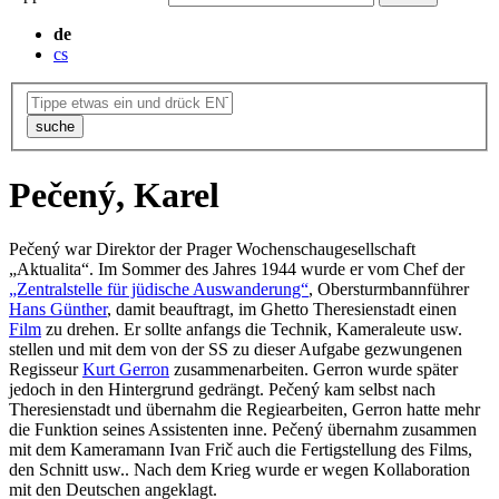
de
cs
suche
Pečený, Karel
Pečený war Direktor der Prager Wochenschaugesellschaft
„Aktualita“. Im Sommer des Jahres 1944 wurde er vom Chef der
„Zentralstelle für jüdische Auswanderung“
, Obersturmbannführer
Hans Günther
, damit beauftragt, im Ghetto Theresienstadt einen
Film
zu drehen. Er sollte anfangs die Technik, Kameraleute usw.
stellen und mit dem von der SS zu dieser Aufgabe gezwungenen
Regisseur
Kurt Gerron
zusammenarbeiten. Gerron wurde später
jedoch in den Hintergrund gedrängt. Pečený kam selbst nach
Theresienstadt und übernahm die Regiearbeiten, Gerron hatte mehr
die Funktion seines Assistenten inne. Pečený übernahm zusammen
mit dem Kameramann Ivan Frič auch die Fertigstellung des Films,
den Schnitt usw.. Nach dem Krieg wurde er wegen Kollaboration
mit den Deutschen angeklagt.