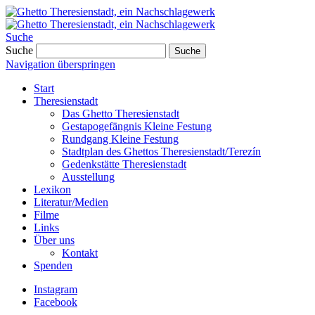
Suche
Suche
Suche
Navigation überspringen
Start
Theresienstadt
Das Ghetto Theresienstadt
Gestapogefängnis Kleine Festung
Rundgang Kleine Festung
Stadtplan des Ghettos Theresienstadt/Terezín
Gedenkstätte Theresienstadt
Ausstellung
Lexikon
Literatur/Medien
Filme
Links
Über uns
Kontakt
Spenden
Instagram
Facebook