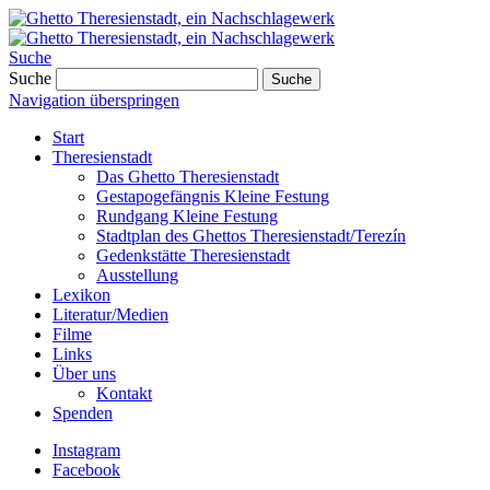
Suche
Suche
Suche
Navigation überspringen
Start
Theresienstadt
Das Ghetto Theresienstadt
Gestapogefängnis Kleine Festung
Rundgang Kleine Festung
Stadtplan des Ghettos Theresienstadt/Terezín
Gedenkstätte Theresienstadt
Ausstellung
Lexikon
Literatur/Medien
Filme
Links
Über uns
Kontakt
Spenden
Instagram
Facebook