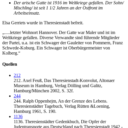
Der arische Gatte ist 1916 im Weltkriege gefallen. Der Sohn/
Mischling/ ist seit 1 1/2 Jahren an der Ostfront im
Arbeitseinsatz.
Elsa Gerriets wurde in Theresienstadt befreit.
„.....letzter Wohnort Hannover. Der Gatte war Maler und ist im
Weltkriege gefallen. Diverse Verwandte sind führende Mitglieder
der Partei, u.a. ist ein Schwager der Gauleiter von Pommern, Franz
Schwede-Koburg. Ein Schwager ist Oberbürgermeister von
Kolberg.“
Quellen
212
212.
Axel Feuß,
Das Theresienstadt-Konvolut,
Altonaer
Museum in Hamburg, Verlag Dölling und Galitz,
Hamburg/München 2002,
S. 32f.
244
244.
Ralph Oppenhejm,
An der Grenze des Lebens.
Theresienstädter Tagebuch,
Verlag Rütten &Loening,
Hamburg 1961,
S. 190.
1136
1136.
Theresienstädter Gedenkbuch,
Die Opfer der
Judentransporte aus Deutschland nach Theresienstadt 1942 -