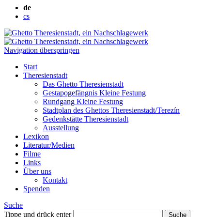
de
cs
Navigation überspringen
Start
Theresienstadt
Das Ghetto Theresienstadt
Gestapogefängnis Kleine Festung
Rundgang Kleine Festung
Stadtplan des Ghettos Theresienstadt/Terezín
Gedenkstätte Theresienstadt
Ausstellung
Lexikon
Literatur/Medien
Filme
Links
Über uns
Kontakt
Spenden
Suche
Tippe und drück enter
Suche