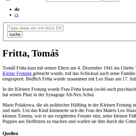
de
cs
suche
Fritta, Tomáš
Tomáš Fritta kam mit seinen Eltern am 4. Dezember 1941 ins Ghetto Th
Kleine Festung
gebracht wurde, traf das Schicksal auch seine Famili
eingesperrt. Bedřich Fritta wurde zusammen mit Leo Haas am 17. Jul
In der Kleinen Festung wurde Frau Fritta krank (wohl auch psychisc
hat seinen Platz in der Synagoge Alt-Neu Schul.
Marie Polakowa, die als politischer Häftling in der Kleinen Festung 
und starb. Um das Kind kümmerte sich die Frau des Malers Leo Haas, E
kleinen Tommy, wie er am vergitterten Fenster sitzt, seine kleinen F
Puppen aus Stoffetzen zu machen und warfen sie ihm durch die Gitter.
Quellen