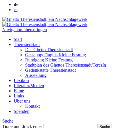
de
cs
Navigation überspringen
Start
Theresienstadt
Das Ghetto Theresienstadt
Gestapogefängnis Kleine Festung
Rundgang Kleine Festung
Stadtplan des Ghettos Theresienstadt/Terezín
Gedenkstätte Theresienstadt
Ausstellung
Lexikon
Literatur/Medien
Filme
Links
Über uns
Kontakt
Spenden
Suche
Tippe und drück enter
Suche