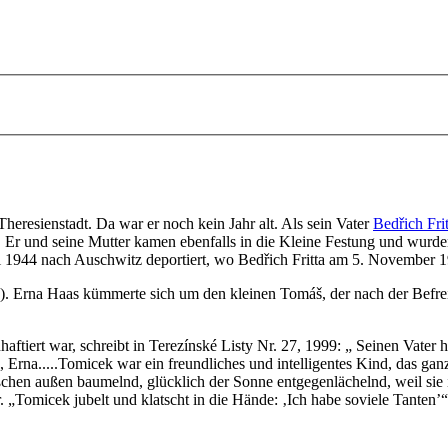
eresienstadt. Da war er noch kein Jahr alt. Als sein Vater
Bedřich Frit
e. Er und seine Mutter kamen ebenfalls in die Kleine Festung und wurd
i 1944 nach Auschwitz deportiert, wo Bedřich Fritta am 5. November 1
h). Erna Haas kümmerte sich um den kleinen Tomáš, der nach der Befrei
inhaftiert war, schreibt in Terezínské Listy Nr. 27, 1999: „ Seinen Va
rna.....Tomicek war ein freundliches und intelligentes Kind, das ganz
üßchen außen baumelnd, glücklich der Sonne entgegenlächelnd, weil sie 
 „Tomicek jubelt und klatscht in die Hände: ‚Ich habe soviele Tanten’“