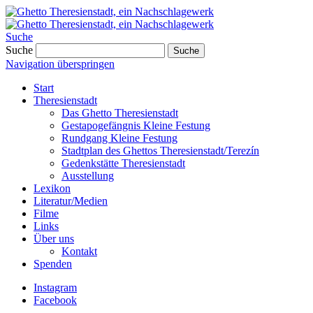
Suche
Suche
Suche
Navigation überspringen
Start
Theresienstadt
Das Ghetto Theresienstadt
Gestapogefängnis Kleine Festung
Rundgang Kleine Festung
Stadtplan des Ghettos Theresienstadt/Terezín
Gedenkstätte Theresienstadt
Ausstellung
Lexikon
Literatur/Medien
Filme
Links
Über uns
Kontakt
Spenden
Instagram
Facebook