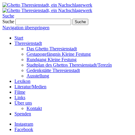
Suche
Suche
Suche
Navigation überspringen
Start
Theresienstadt
Das Ghetto Theresienstadt
Gestapogefängnis Kleine Festung
Rundgang Kleine Festung
Stadtplan des Ghettos Theresienstadt/Terezín
Gedenkstätte Theresienstadt
Ausstellung
Lexikon
Literatur/Medien
Filme
Links
Über uns
Kontakt
Spenden
Instagram
Facebook