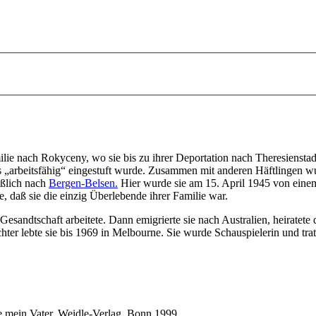
ie nach Rokyceny, wo sie bis zu ihrer Deportation nach Theresienstadt
 „arbeitsfähig“ eingestuft wurde. Zusammen mit anderen Häftlingen wur
eßlich nach
Bergen-Belsen.
Hier wurde sie am 15. April 1945 von einem 
, daß sie die einzig Überlebende ihrer Familie war.
Gesandtschaft arbeitete. Dann emigrierte sie nach Australien, heirate
hter lebte sie bis 1969 in Melbourne. Sie wurde Schauspielerin und tra
e mein Vater,
Weidle-Verlag,
Bonn 1999.