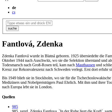
de
cs
suche
Fantlová, Zdenka
Zdenka Fantlová wurde in Blatná geboren. 1925 übersiedelte die Famil
Oktober 1944 nach Auschwitz, wo sie die Selektion überstand und als
Todesmarsch nach Groß-Rosen teil, kam nach
Mauthausen
und schli
Kreuz zur Rekonvaleszenz nach Schweden verlegt. Erst dort erfuhr sie
Bis 1949 blieb sie in Stockholm, wo sie für die Tschechoslowakische 
Mediziners und Nobelpreisträgers Paul Ehrlich. Mit ihm und ihrer Toc
nach Europa lebt sie in London.
Quellen
985
985.
vergl. Zdenka Fantlova,
`In der Ruhe liegt die Kraft`,
sagt