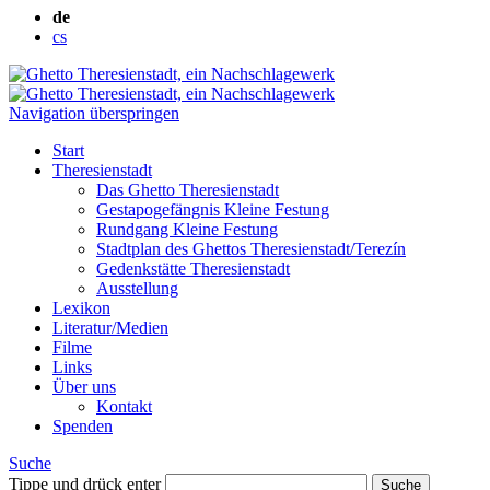
de
cs
Navigation überspringen
Start
Theresienstadt
Das Ghetto Theresienstadt
Gestapogefängnis Kleine Festung
Rundgang Kleine Festung
Stadtplan des Ghettos Theresienstadt/Terezín
Gedenkstätte Theresienstadt
Ausstellung
Lexikon
Literatur/Medien
Filme
Links
Über uns
Kontakt
Spenden
Suche
Tippe und drück enter
Suche