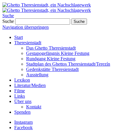
Suche
Suche
Suche
Navigation überspringen
Start
Theresienstadt
Das Ghetto Theresienstadt
Gestapogefängnis Kleine Festung
Rundgang Kleine Festung
Stadtplan des Ghettos Theresienstadt/Terezín
Gedenkstätte Theresienstadt
Ausstellung
Lexikon
Literatur/Medien
Filme
Links
Über uns
Kontakt
Spenden
Instagram
Facebook