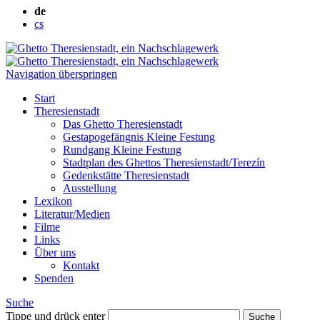
de
cs
Navigation überspringen
Start
Theresienstadt
Das Ghetto Theresienstadt
Gestapogefängnis Kleine Festung
Rundgang Kleine Festung
Stadtplan des Ghettos Theresienstadt/Terezín
Gedenkstätte Theresienstadt
Ausstellung
Lexikon
Literatur/Medien
Filme
Links
Über uns
Kontakt
Spenden
Suche
Tippe und drück enter
Suche