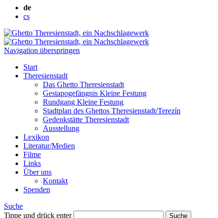
de
cs
Navigation überspringen
Start
Theresienstadt
Das Ghetto Theresienstadt
Gestapogefängnis Kleine Festung
Rundgang Kleine Festung
Stadtplan des Ghettos Theresienstadt/Terezín
Gedenkstätte Theresienstadt
Ausstellung
Lexikon
Literatur/Medien
Filme
Links
Über uns
Kontakt
Spenden
Suche
Tippe und drück enter
Suche