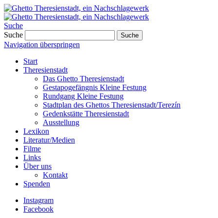
Suche
Suche
Suche
Navigation überspringen
Start
Theresienstadt
Das Ghetto Theresienstadt
Gestapogefängnis Kleine Festung
Rundgang Kleine Festung
Stadtplan des Ghettos Theresienstadt/Terezín
Gedenkstätte Theresienstadt
Ausstellung
Lexikon
Literatur/Medien
Filme
Links
Über uns
Kontakt
Spenden
Instagram
Facebook