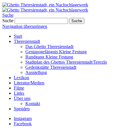
Suche
Suche
Suche
Navigation überspringen
Start
Theresienstadt
Das Ghetto Theresienstadt
Gestapogefängnis Kleine Festung
Rundgang Kleine Festung
Stadtplan des Ghettos Theresienstadt/Terezín
Gedenkstätte Theresienstadt
Ausstellung
Lexikon
Literatur/Medien
Filme
Links
Über uns
Kontakt
Spenden
Instagram
Facebook