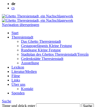
de
cs
Navigation überspringen
Start
Theresienstadt
Das Ghetto Theresienstadt
Gestapogefängnis Kleine Festung
Rundgang Kleine Festung
Stadtplan des Ghettos Theresienstadt/Terezín
Gedenkstätte Theresienstadt
Ausstellung
Lexikon
Literatur/Medien
Filme
Links
Über uns
Kontakt
Spenden
Suche
Tippe und drück enter
Suche