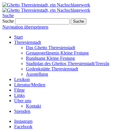
Suche
Suche
Suche
Navigation überspringen
Start
Theresienstadt
Das Ghetto Theresienstadt
Gestapogefängnis Kleine Festung
Rundgang Kleine Festung
Stadtplan des Ghettos Theresienstadt/Terezín
Gedenkstätte Theresienstadt
Ausstellung
Lexikon
Literatur/Medien
Filme
Links
Über uns
Kontakt
Spenden
Instagram
Facebook