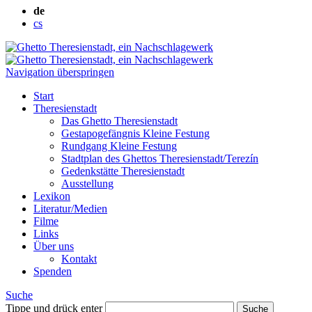
de
cs
Navigation überspringen
Start
Theresienstadt
Das Ghetto Theresienstadt
Gestapogefängnis Kleine Festung
Rundgang Kleine Festung
Stadtplan des Ghettos Theresienstadt/Terezín
Gedenkstätte Theresienstadt
Ausstellung
Lexikon
Literatur/Medien
Filme
Links
Über uns
Kontakt
Spenden
Suche
Tippe und drück enter
Suche