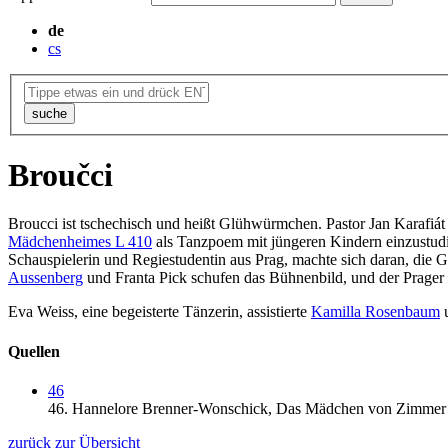
de
cs
suche
Broučci
Broucci ist tschechisch und heißt Glühwürmchen. Pastor Jan Karafiát
Mädchenheimes L 410
als Tanzpoem mit jüngeren Kindern einzustudie
Schauspielerin und Regiestudentin aus Prag, machte sich daran, die G
Aussenberg
und Franta Pick schufen das Bühnenbild, und der Prager K
Eva Weiss, eine begeisterte Tänzerin, assistierte
Kamilla Rosenbaum
u
Quellen
46
46.
Hannelore Brenner-Wonschick,
Das Mädchen von Zimmer
zurück zur Übersicht