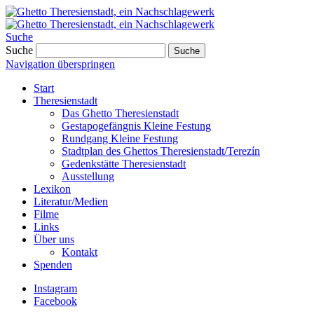
Suche
Suche
Suche
Navigation überspringen
Start
Theresienstadt
Das Ghetto Theresienstadt
Gestapogefängnis Kleine Festung
Rundgang Kleine Festung
Stadtplan des Ghettos Theresienstadt/Terezín
Gedenkstätte Theresienstadt
Ausstellung
Lexikon
Literatur/Medien
Filme
Links
Über uns
Kontakt
Spenden
Instagram
Facebook