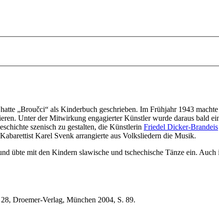
 hatte „Broučci“ als Kinderbuch geschrieben. Im Frühjahr 1943 machte
ren. Unter der Mitwirkung engagierter Künstler wurde daraus bald ein
eschichte szenisch zu gestalten, die Künstlerin
Friedel Dicker-Brandeis
abarettist Karel Svenk arrangierte aus Volksliedern die Musik.
nd übte mit den Kindern slawische und tschechische Tänze ein. Auch 
 28,
Droemer-Verlag,
München 2004,
S. 89.