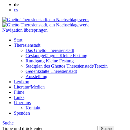
de
cs
Navigation überspringen
Start
Theresienstadt
Das Ghetto Theresienstadt
Gestapogefängnis Kleine Festung
Rundgang Kleine Festung
Stadtplan des Ghettos Theresienstadt/Terezín
Gedenkstätte Theresienstadt
Ausstellung
Lexikon
Literatur/Medien
Filme
Links
Über uns
Kontakt
Spenden
Suche
Tippe und drück enter
Suche