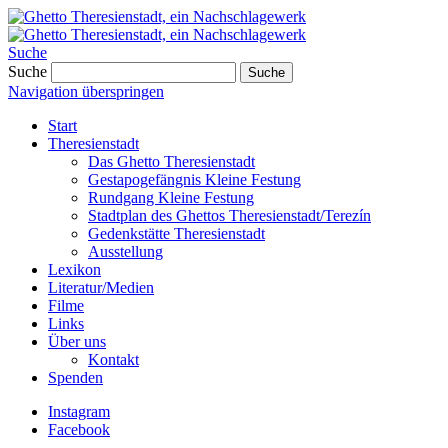
Suche
Suche
Suche
Navigation überspringen
Start
Theresienstadt
Das Ghetto Theresienstadt
Gestapogefängnis Kleine Festung
Rundgang Kleine Festung
Stadtplan des Ghettos Theresienstadt/Terezín
Gedenkstätte Theresienstadt
Ausstellung
Lexikon
Literatur/Medien
Filme
Links
Über uns
Kontakt
Spenden
Instagram
Facebook