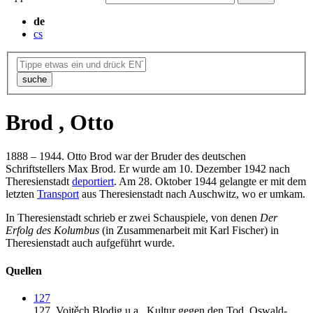
de
cs
suche
Brod , Otto
1888 – 1944. Otto Brod war der Bruder des deutschen
Schriftstellers Max Brod. Er wurde am 10. Dezember 1942 nach
Theresienstadt
deportiert
. Am 28. Oktober 1944 gelangte er mit dem
letzten
Transport
aus Theresienstadt nach Auschwitz, wo er umkam.
In Theresienstadt schrieb er zwei Schauspiele, von denen
Der
Erfolg des Kolumbus
(in Zusammenarbeit mit Karl Fischer) in
Theresienstadt auch aufgeführt wurde.
Quellen
127
127.
Vojtěch Blodig u.a.,
Kultur gegen den Tod,
Oswald-