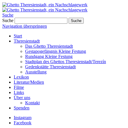
Suche
Suche
Suche
Navigation überspringen
Start
Theresienstadt
Das Ghetto Theresienstadt
Gestapogefängnis Kleine Festung
Rundgang Kleine Festung
Stadtplan des Ghettos Theresienstadt/Terezín
Gedenkstätte Theresienstadt
Ausstellung
Lexikon
Literatur/Medien
Filme
Links
Über uns
Kontakt
Spenden
Instagram
Facebook