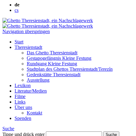
de
cs
Navigation überspringen
Start
Theresienstadt
Das Ghetto Theresienstadt
Gestapogefängnis Kleine Festung
Rundgang Kleine Festung
Stadtplan des Ghettos Theresienstadt/Terezín
Gedenkstätte Theresienstadt
Ausstellung
Lexikon
Literatur/Medien
Filme
Links
Über uns
Kontakt
Spenden
Suche
Tippe und drück enter
Suche