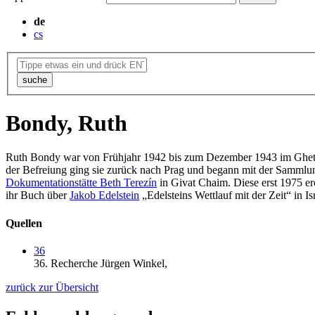
de
cs
suche
Bondy, Ruth
Ruth Bondy war von Frühjahr 1942 bis zum Dezember 1943 im Ghett
der Befreiung ging sie zurück nach Prag und begann mit der Sammlu
Dokumentationstätte Beth Terezín
in Givat Chaim. Diese erst 1975 erö
ihr Buch über
Jakob Edelstein
„Edelsteins Wettlauf mit der Zeit“ in Isr
Quellen
36
36.
Recherche Jürgen Winkel,
zurück zur Übersicht