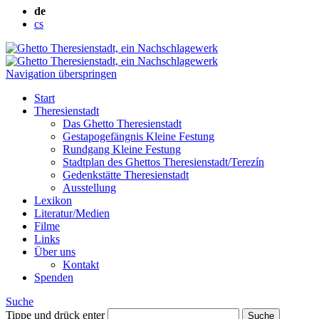
de
cs
Navigation überspringen
Start
Theresienstadt
Das Ghetto Theresienstadt
Gestapogefängnis Kleine Festung
Rundgang Kleine Festung
Stadtplan des Ghettos Theresienstadt/Terezín
Gedenkstätte Theresienstadt
Ausstellung
Lexikon
Literatur/Medien
Filme
Links
Über uns
Kontakt
Spenden
Suche
Tippe und drück enter
Suche