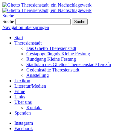
Suche
Suche
Suche
Navigation überspringen
Start
Theresienstadt
Das Ghetto Theresienstadt
Gestapogefängnis Kleine Festung
Rundgang Kleine Festung
Stadtplan des Ghettos Theresienstadt/Terezín
Gedenkstätte Theresienstadt
Ausstellung
Lexikon
Literatur/Medien
Filme
Links
Über uns
Kontakt
Spenden
Instagram
Facebook