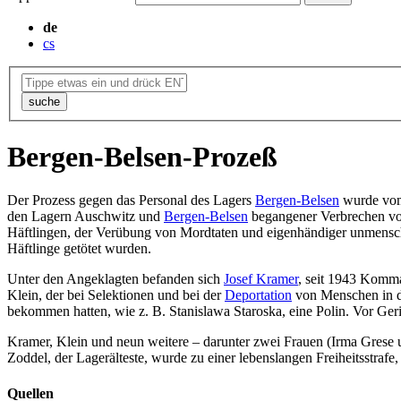
de
cs
suche
Bergen-Belsen-Prozeß
Der Prozess gegen das Personal des Lagers
Bergen-Belsen
wurde vom 
den Lagern Auschwitz und
Bergen-Belsen
begangener Verbrechen vor
Häftlingen, der Verübung von Mordtaten und eigenhändiger unmenschl
Häftlinge getötet wurden.
Unter den Angeklagten befanden sich
Josef Kramer
, seit 1943 Komma
Klein, der bei Selektionen und bei der
Deportation
von Menschen in de
bekommen hatten, wie z. B. Stanislawa Staroska, eine Polin. Vor Ger
Kramer, Klein und neun weitere – darunter zwei Frauen (Irma Grese 
Zoddel, der Lagerälteste, wurde zu einer lebenslangen Freiheitsstraf
Quellen