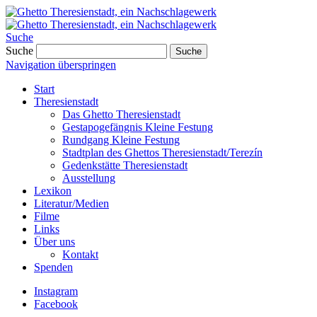
Suche
Suche
Suche
Navigation überspringen
Start
Theresienstadt
Das Ghetto Theresienstadt
Gestapogefängnis Kleine Festung
Rundgang Kleine Festung
Stadtplan des Ghettos Theresienstadt/Terezín
Gedenkstätte Theresienstadt
Ausstellung
Lexikon
Literatur/Medien
Filme
Links
Über uns
Kontakt
Spenden
Instagram
Facebook