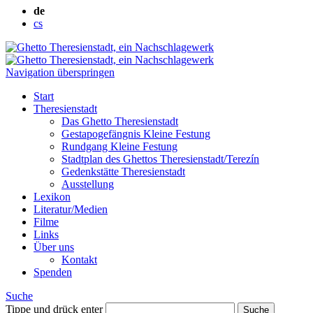
de
cs
Navigation überspringen
Start
Theresienstadt
Das Ghetto Theresienstadt
Gestapogefängnis Kleine Festung
Rundgang Kleine Festung
Stadtplan des Ghettos Theresienstadt/Terezín
Gedenkstätte Theresienstadt
Ausstellung
Lexikon
Literatur/Medien
Filme
Links
Über uns
Kontakt
Spenden
Suche
Tippe und drück enter
Suche