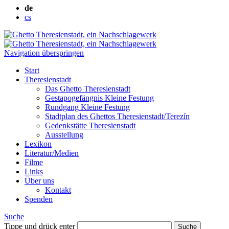
de
cs
Navigation überspringen
Start
Theresienstadt
Das Ghetto Theresienstadt
Gestapogefängnis Kleine Festung
Rundgang Kleine Festung
Stadtplan des Ghettos Theresienstadt/Terezín
Gedenkstätte Theresienstadt
Ausstellung
Lexikon
Literatur/Medien
Filme
Links
Über uns
Kontakt
Spenden
Suche
Tippe und drück enter
Suche