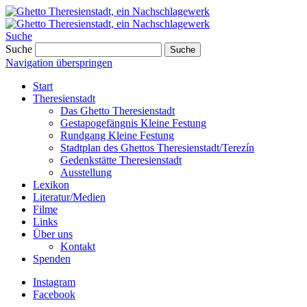
Suche
Suche
Suche
Navigation überspringen
Start
Theresienstadt
Das Ghetto Theresienstadt
Gestapogefängnis Kleine Festung
Rundgang Kleine Festung
Stadtplan des Ghettos Theresienstadt/Terezín
Gedenkstätte Theresienstadt
Ausstellung
Lexikon
Literatur/Medien
Filme
Links
Über uns
Kontakt
Spenden
Instagram
Facebook