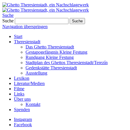
Suche
Suche
Suche
Navigation überspringen
Start
Theresienstadt
Das Ghetto Theresienstadt
Gestapogefängnis Kleine Festung
Rundgang Kleine Festung
Stadtplan des Ghettos Theresienstadt/Terezín
Gedenkstätte Theresienstadt
Ausstellung
Lexikon
Literatur/Medien
Filme
Links
Über uns
Kontakt
Spenden
Instagram
Facebook