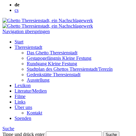
de
cs
Navigation überspringen
Start
Theresienstadt
Das Ghetto Theresienstadt
Gestapogefängnis Kleine Festung
Rundgang Kleine Festung
Stadtplan des Ghettos Theresienstadt/Terezín
Gedenkstätte Theresienstadt
Ausstellung
Lexikon
Literatur/Medien
Filme
Links
Über uns
Kontakt
Spenden
Suche
Tippe und drück enter
Suche