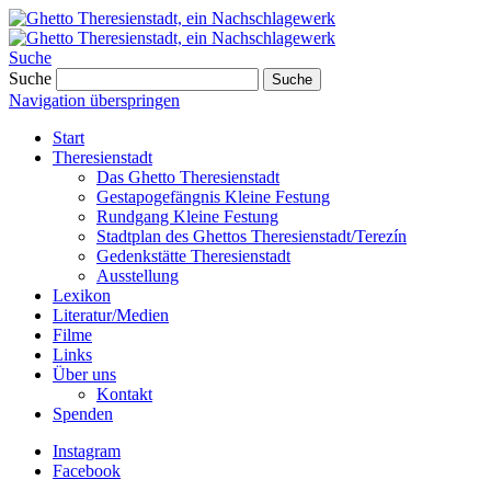
Suche
Suche
Suche
Navigation überspringen
Start
Theresienstadt
Das Ghetto Theresienstadt
Gestapogefängnis Kleine Festung
Rundgang Kleine Festung
Stadtplan des Ghettos Theresienstadt/Terezín
Gedenkstätte Theresienstadt
Ausstellung
Lexikon
Literatur/Medien
Filme
Links
Über uns
Kontakt
Spenden
Instagram
Facebook