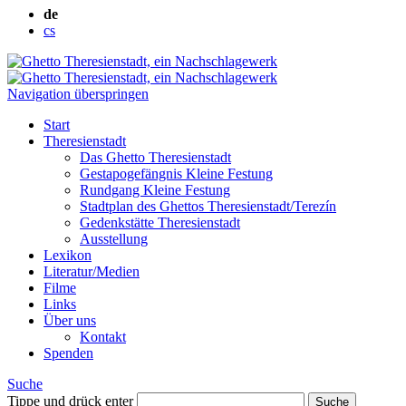
de
cs
Navigation überspringen
Start
Theresienstadt
Das Ghetto Theresienstadt
Gestapogefängnis Kleine Festung
Rundgang Kleine Festung
Stadtplan des Ghettos Theresienstadt/Terezín
Gedenkstätte Theresienstadt
Ausstellung
Lexikon
Literatur/Medien
Filme
Links
Über uns
Kontakt
Spenden
Suche
Tippe und drück enter
Suche