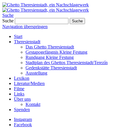
Suche
Suche
Suche
Navigation überspringen
Start
Theresienstadt
Das Ghetto Theresienstadt
Gestapogefängnis Kleine Festung
Rundgang Kleine Festung
Stadtplan des Ghettos Theresienstadt/Terezín
Gedenkstätte Theresienstadt
Ausstellung
Lexikon
Literatur/Medien
Filme
Links
Über uns
Kontakt
Spenden
Instagram
Facebook