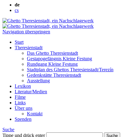
de
cs
Navigation überspringen
Start
Theresienstadt
Das Ghetto Theresienstadt
Gestapogefängnis Kleine Festung
Rundgang Kleine Festung
Stadtplan des Ghettos Theresienstadt/Terezín
Gedenkstätte Theresienstadt
Ausstellung
Lexikon
Literatur/Medien
Filme
Links
Über uns
Kontakt
Spenden
Suche
Tippe und drück enter
Suche