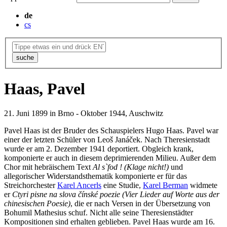
de
cs
suche
Haas, Pavel
21. Juni 1899 in Brno - Oktober 1944, Auschwitz
Pavel Haas ist der Bruder des Schauspielers Hugo Haas. Pavel war
einer der letzten Schüler von Leoš Janáček. Nach Theresienstadt
wurde er am 2. Dezember 1941 deportiert. Obgleich krank,
komponierte er auch in diesem deprimierenden Milieu. Außer dem
Chor mit hebräischem Text
Al s`fod ! (Klage nicht!)
und
allegorischer Widerstandsthematik komponierte er für das
Streichorchester
Karel Ancerls
eine Studie,
Karel Berman
widmete
er
Ctyri pisne na slova čínské poezie (Vier Lieder auf Worte aus der
chinesischen Poesie)
, die er nach Versen in der Übersetzung von
Bohumil Mathesius schuf. Nicht alle seine Theresienstädter
Kompositionen sind erhalten geblieben. Pavel Haas wurde am 16.