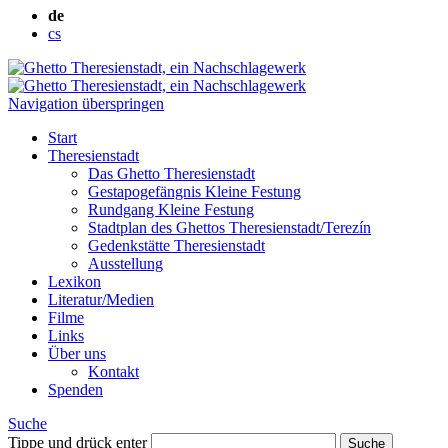
de
cs
Navigation überspringen
Start
Theresienstadt
Das Ghetto Theresienstadt
Gestapogefängnis Kleine Festung
Rundgang Kleine Festung
Stadtplan des Ghettos Theresienstadt/Terezín
Gedenkstätte Theresienstadt
Ausstellung
Lexikon
Literatur/Medien
Filme
Links
Über uns
Kontakt
Spenden
Suche
Tippe und drück enter
Suche