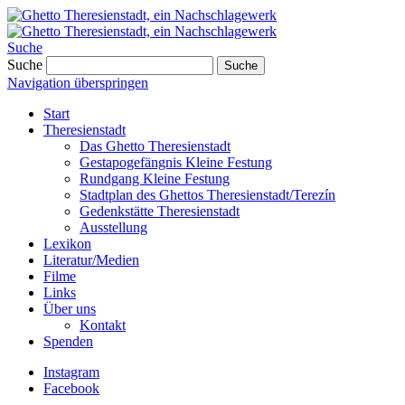
Suche
Suche
Suche
Navigation überspringen
Start
Theresienstadt
Das Ghetto Theresienstadt
Gestapogefängnis Kleine Festung
Rundgang Kleine Festung
Stadtplan des Ghettos Theresienstadt/Terezín
Gedenkstätte Theresienstadt
Ausstellung
Lexikon
Literatur/Medien
Filme
Links
Über uns
Kontakt
Spenden
Instagram
Facebook